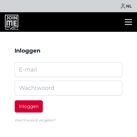
NL
KANTOORRUIMTE
FLEXPLEK
Inloggen
VERGADERRUIMTE
E-mail
VIRTUEEL KANTOOR
FACILITEITEN
Wachtwoord
CONTACT
NIEUWS
EVENTS
Inloggen
ACTIE
Wachtwoord vergeten?
ONLINE BOEKEN
OFFERTE AANVRAGEN