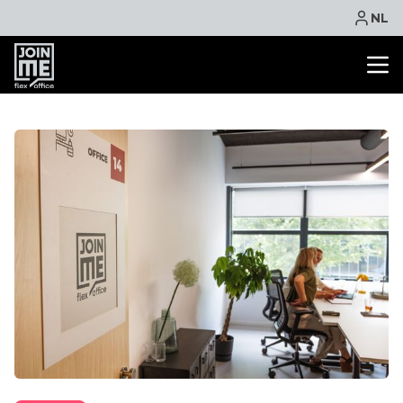
NL
KANTOORRUIMTE
FLEXPLEK
VERGADERRUIMTE
VIRTUEEL KANTOOR
FACILITEITEN
CONTACT
NIEUWS
EVENTS
ACTIE
ONLINE BOEKEN
OFFERTE AANVRAGEN