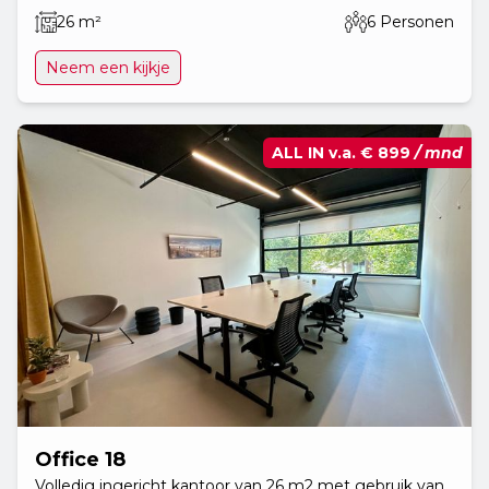
26 m²
6 Personen
Neem een kijkje
ALL IN v.a.
€ 899
/ mnd
Office 18
Volledig ingericht kantoor van 26 m2 met gebruik van