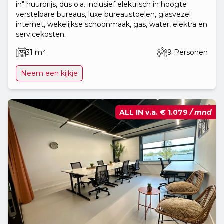
in" huurprijs, dus o.a. inclusief elektrisch in hoogte
verstelbare bureaus, luxe bureaustoelen, glasvezel
internet, wekelijkse schoonmaak, gas, water, elektra en
servicekosten.
31 m²
9 Personen
Neem een kijkje
ALL IN v.a.
€ 1.079
/ mnd