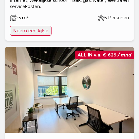
internet, wekelijkse schoonmaak, gas, water, elektra en
servicekosten.
25 m²
6 Personen
Neem een kijkje
ALL IN v.a.
€ 629
/ mnd