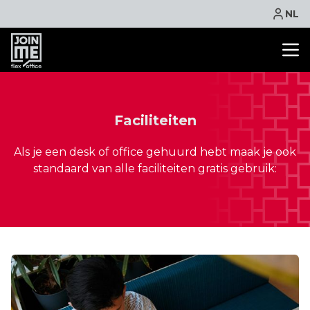
NL
KANTOORRUIMTE
FLEXPLEK
Faciliteiten
VERGADERRUIMTE
Als je een desk of office gehuurd hebt maak je ook
VIRTUEEL KANTOOR
standaard van alle faciliteiten gratis gebruik:
FACILITEITEN
CONTACT
NIEUWS
EVENTS
ACTIE
ONLINE BOEKEN
OFFERTE AANVRAGEN